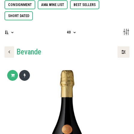
CONSIGNMENT
AMA WINE LIST
BEST SELLERS
SHORT DATED
40
Bevande
Add to cart
Buy now