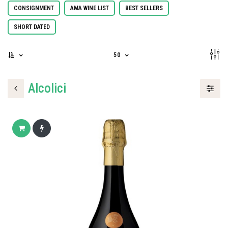
CONSIGNMENT
AMA WINE LIST
BEST SELLERS
SHORT DATED
50
Alcolici
Add to cart
Buy now