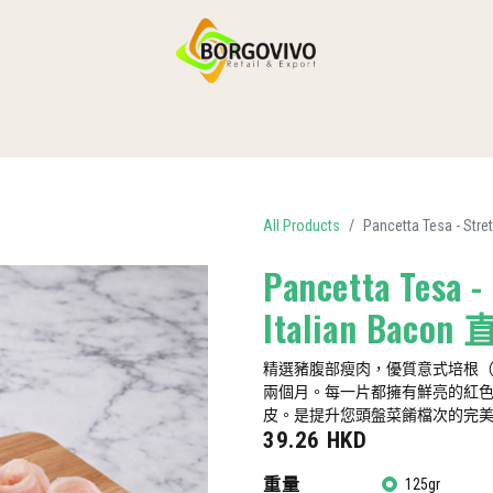
主頁
產品類別
送貨服務
聯絡我們
All Products
Pancetta Tesa - S
Pancetta Tesa -
Italian Ba
精選豬腹部瘦肉，優質意式培根（p
兩個月。每一片都擁有鮮亮的紅
皮。是提升您頭盤菜餚檔次的完
39.26
HKD
重量
125gr