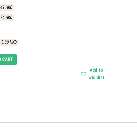
.49
HKD
.74
HKD
5.00
HKD
O CART
Add to
wishlist